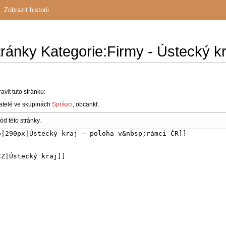
Zobrazit historii
tránky Kategorie:Firmy - Ústecký kr
vit tuto stránku:
atelé ve skupinách
Správci
, obcankf.
ód této stránky.