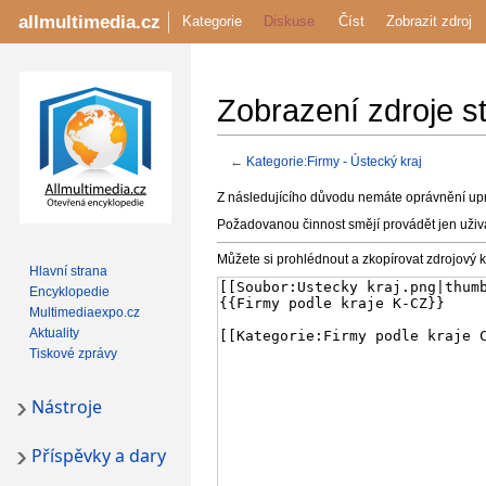
allmultimedia.cz
Kategorie
Diskuse
Číst
Zobrazit zdroj
Zobrazení zdroje s
←
Kategorie:Firmy - Ústecký kraj
Jump
Jump
Z následujícího důvodu nemáte oprávnění upra
to
to
Požadovanou činnost smějí provádět jen uživ
navigation
search
Můžete si prohlédnout a zkopírovat zdrojový k
Hlavní strana
Encyklopedie
Multimediaexpo.cz
Aktuality
Tiskové zprávy
Nástroje
Příspěvky a dary