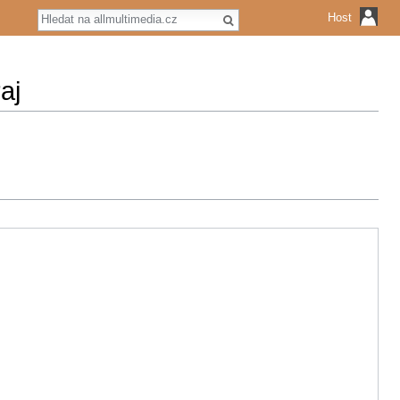
Hledat
Host
aj