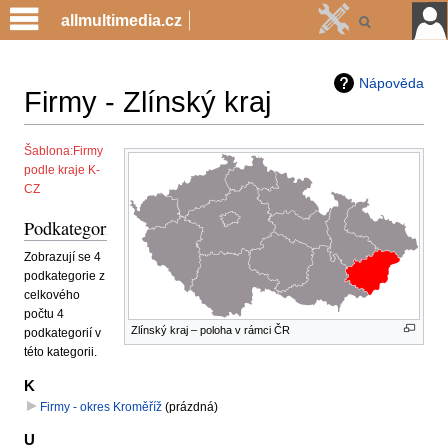
allmultimedia.cz
Nápověda
Firmy - Zlínský kraj
Jump
Jump
Šablona:Firmy
podle kraje K-
to
to
CZ
navigation
search
Podkategorie
Zobrazují se 4
podkategorie z
celkového
počtu 4
Zlínský kraj – poloha v rámci ČR
podkategorií v
této kategorii.
K
Firmy - okres Kroměříž
‎
(prázdná)
U