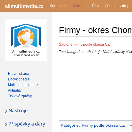
allmultimedia.cz
Kategorie
Diskuse
Číst
Zobrazit zdroj
Firmy - okres Cho
Jump
Jump
Šablona:Firmy podle okresu CZ
to
to
Tato kategorie neobsahuje žádné stránky či s
navigation
search
Hlavní strana
Encyklopedie
Multimediaexpo.cz
Aktuality
Tiskové zprávy
Nástroje
Příspěvky a dary
Kategorie
:
Firmy podle okresu CZ
F