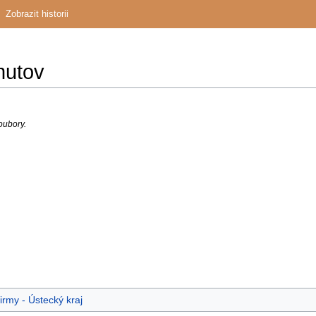
Zobrazit historii
mutov
oubory.
irmy - Ústecký kraj