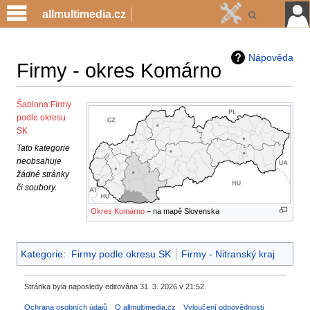
allmultimedia.cz
Nápověda
Firmy - okres Komárno
Jump
Jump
Šablona:Firmy
podle okresu
to
to
SK
navigation
search
Tato kategorie
neobsahuje
žádné stránky
či soubory.
Okres Komárno
– na mapě Slovenska
Kategorie
:
Firmy podle okresu SK
Firmy - Nitranský kraj
Stránka byla naposledy editována 31. 3. 2026 v 21:52.
Ochrana osobních údajů
O allmultimedia.cz
Vyloučení odpovědnosti