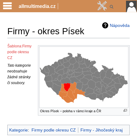
allmultimedia.cz
Nápověda
Firmy - okres Písek
Jump
Jump
Šablona:Firmy
podle okresu
to
to
CZ
navigation
search
Tato kategorie
neobsahuje
žádné stránky
či soubory.
Okres Písek – poloha v rámci kraje a ČR
Kategorie
:
Firmy podle okresu CZ
Firmy - Jihočeský kraj