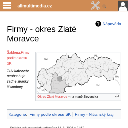
allmultimedia.cz
Nápověda
Firmy - okres Zlaté
Moravce
Jump
Jump
Šablona:Firmy
podle okresu
to
to
SK
navigation
search
Tato kategorie
neobsahuje
žádné stránky
či soubory.
Okres Zlaté Moravce
– na mapě Slovenska
Kategorie
:
Firmy podle okresu SK
Firmy - Nitranský kraj
Stránka byla naposledy editována 31. 3. 2026 v 21:52.