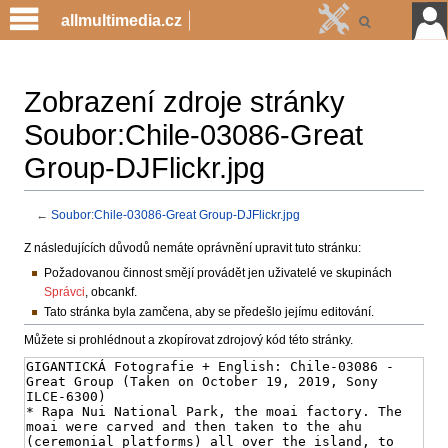
allmultimedia.cz
Zobrazení zdroje stránky
Soubor:Chile-03086-Great
Group-DJFlickr.jpg
←
Soubor:Chile-03086-Great Group-DJFlickr.jpg
Jump
Jump
Z následujících důvodů nemáte oprávnění upravit tuto stránku:
to
to
Požadovanou činnost smějí provádět jen uživatelé ve skupinách
navigation
search
Správci
, obcankf.
Tato stránka byla zamčena, aby se předešlo jejímu editování.
Můžete si prohlédnout a zkopírovat zdrojový kód této stránky.