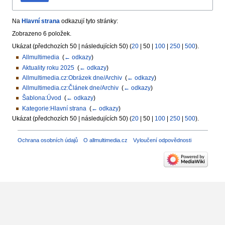
Na
Hlavní strana
odkazují tyto stránky:
Zobrazeno 6 položek.
Ukázat (
předchozích 50
|
následujících 50
) (
20
|
50
|
100
|
250
|
500
).
Allmultimedia
‎
(
← odkazy
)
Aktuality roku 2025
‎
(
← odkazy
)
Allmultimedia.cz:Obrázek dne/Archiv
‎
(
← odkazy
)
Allmultimedia.cz:Článek dne/Archiv
‎
(
← odkazy
)
Šablona:Úvod
‎
(
← odkazy
)
Kategorie:Hlavní strana
‎
(
← odkazy
)
Ukázat (
předchozích 50
|
následujících 50
) (
20
|
50
|
100
|
250
|
500
).
Ochrana osobních údajů
O allmultimedia.cz
Vyloučení odpovědnosti