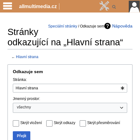
allmultimedia.cz
Nápověda
Speciální stránky
/ Odkazuje sem
Stránky
odkazující na „Hlavní strana“
←
Hlavní strana
Jump
Jump
Odkazuje sem
to
to
Stránka:
navigation
search
Jmenný prostor:
všechny
Skrýt vložení
Skrýt odkazy
Skrýt přesměrování
Přejít