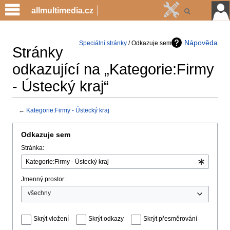
allmultimedia.cz
Nápověda
Speciální stránky
/ Odkazuje sem
Stránky
odkazující na „Kategorie:Firmy
- Ústecký kraj“
←
Kategorie:Firmy - Ústecký kraj
Jump
Jump
Odkazuje sem
to
to
Stránka:
navigation
search
Jmenný prostor:
všechny
Skrýt vložení
Skrýt odkazy
Skrýt přesměrování