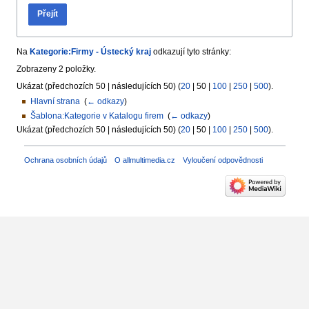
Přejít
Na
Kategorie:Firmy - Ústecký kraj
odkazují tyto stránky:
Zobrazeny 2 položky.
Ukázat (
předchozích 50
|
následujících 50
) (
20
|
50
|
100
|
250
|
500
).
Hlavní strana
‎
(
← odkazy
)
Šablona:Kategorie v Katalogu firem
‎
(
← odkazy
)
Ukázat (
předchozích 50
|
následujících 50
) (
20
|
50
|
100
|
250
|
500
).
Ochrana osobních údajů
O allmultimedia.cz
Vyloučení odpovědnosti